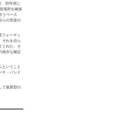
、30年前に
い居場所を確保
歌うベース
自らの音楽の
度フォーマッ
、それを自ら
てくれた。そ
の雄弁な確証
ムということ
ーテ・バンド
して最新型の