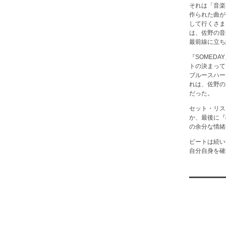
それは「音楽
作られた曲が
して行くさま
は、佐野の音
最前線に立ち
『SOMED
トの決まって
ブルースハー
れは、佐野の
だった。
セット・リス
か、最後に『
の余分な情緒
ビートは続い
自分自身を確