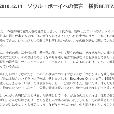
010.12.14 ソウル・ボーイへの伝言 横浜BLITZ
歳だ。15歳の時に佐野元春の音楽と出会い、十代の頃、就職した二十代の頃、ドイ
日本に帰り仕事でもそれなりの責任を負うようになった四十代の今と、それぞれの
添ってきた。ひとつひとつの曲にそれぞれ思いがあり、その曲を熱心に聞いていた
る。
ん、十代の僕、二十代の僕、三十代の僕、そして現在の僕は、それぞれ別の人間と
る訳ではない。今の僕はそのような年月を通り過ぎて多少なりとも成長してきた（
続性の最先端、ザ・ニューエスト・モデルとしてここにあるのであり、すべての経
っているのだ。
当たり前のことなのだが、この日の横浜でのライブはそんな「つながり」を強く感
前に上映されたドラマの予告編で映し出される「Beat Goes On」の文字。198
渡ったときから、いや、それ以前から、ビートは続いてきた。急いだり、休んだり
、静かになったりしながら、佐野の音楽は続いてきた。僕たちはそれをずっと追い
とつながりの時間がたどり着いた瞬間として「今」があるのだとすれば、佐野の音
ずだ。どんな経験があり、どんな悲しみや痛みがあったとしても、その結果として
ことだけは少なくとも肯定しよう、なぜならそれこそが「生き延びる」ということ