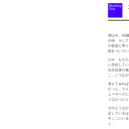
2
僕は今、45
の頃、そして
の音楽と寄り
焼きついてい
だが、もちろ
に存在してい
自分自身の連
こ」につなが
考えてみれば
だった。ライブ
ューヨークに
り上がったり
そのようなひ
定しているは
今ここにいる
と。