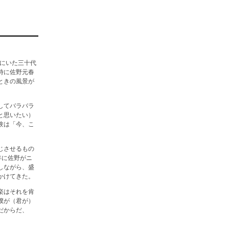
ツにいた三十代
時に佐野元春
ときの風景が
してバラバラ
と思いたい）
験は「今、こ
じさせるもの
3年に佐野がニ
しながら、盛
かけてきた。
楽はそれを肯
僕が（君が）
だからだ、