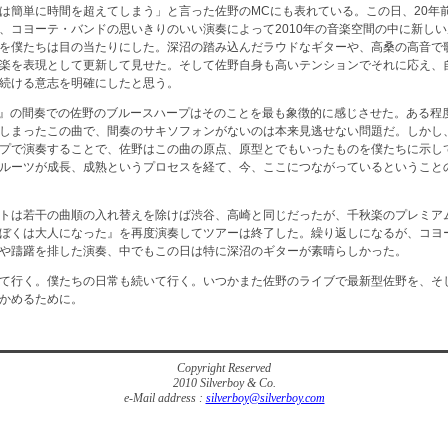
は簡単に時間を超えてしまう」と言った佐野のMCにも表れている。この日、20年前
、コヨーテ・バンドの思いきりのいい演奏によって2010年の音楽空間の中に新し
を僕たちは目の当たりにした。深沼の踏み込んだラウドなギターや、高桑の高音で
楽を表現として更新して見せた。そして佐野自身も高いテンションでそれに応え、
続ける意志を明確にしたと思う。
AY』の間奏での佐野のブルースハープはそのことを最も象徴的に感じさせた。ある程
しまったこの曲で、間奏のサキソフォンがないのは本来見逃せない問題だ。しかし
プで演奏することで、佐野はこの曲の原点、原型とでもいったものを僕たちに示し
ルーツが成長、成熟というプロセスを経て、今、ここにつながっているということ
トは若干の曲順の入れ替えを除けば渋谷、高崎と同じだったが、千秋楽のプレミア
ぼくは大人になった』を再度演奏してツアーは終了した。繰り返しになるが、コヨ
や躊躇を排した演奏、中でもこの日は特に深沼のギターが素晴らしかった。
て行く。僕たちの日常も続いて行く。いつかまた佐野のライブで最新型佐野を、そ
かめるために。
Copyright Reserved
2010 Silverboy & Co.
e-Mail address :
silverboy@silverboy.com