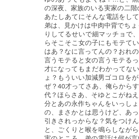
の深夜、家族のいる実家の二階
あたしあてにそんな電話をし
弟は、見かけは中肉中背でちょ
りしてるせいで細マッチョで、
らそこそこ女の子にもモテて
はあ？なに言ってんの？おれ
言うモテると女の言うモテるっ
才になってもまだわかってな
ょ？もういい加減男ゴコロをが
ぜ？40才ってさあ、俺らから
代？ほらさあ、そゆとこがね
分とあの永作ちゃんをいっし
の、まさかとは思うけど、あ
引きされっからな？気をつけん
と、ごくりと喉を鳴らしながら
実のところ、弟の電話は何が言