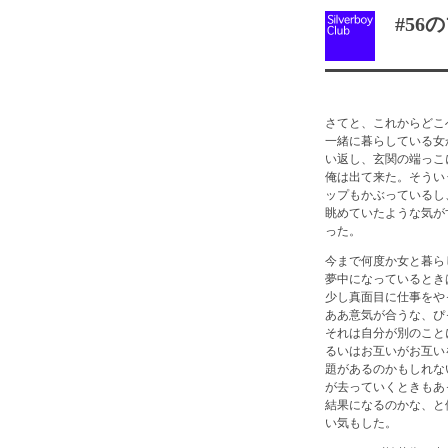
#56
さてと、これからどこ
一緒に暮らしている女
い返し、玄関の端っこ
俺は出て来た。そうい
ップもかぶっているし
眺めていたような気が
った。
今まで何度か女と暮ら
夢中になっているとき
少し真面目に仕事をや
ああ意気が合うな、ぴ
それは自分が別のこと
るいはお互いがお互い
題があるのかもしれな
が去っていくときもあ
結果になるのかな、と
い気もした。