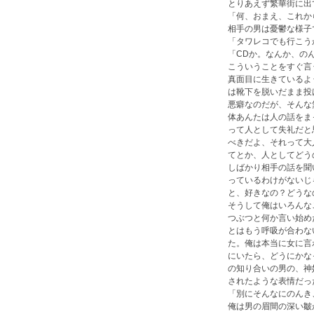
とりあえず繁華街に出
「何、おまえ、これか
相手の男は憂鬱な様子
「タワレコでも行こう
「CDか。なんか、の
こういうことをすぐ言
真面目に生きているよ
は靴下を脱いだまま投
悪癖なのだが、そんな
体あんたは人の話をま
って人として失礼だと
べきだよ、それって大
てとか、人としてどう
しばかり相手の話を聞
っているわけがないじ
と、好きなの？どうな
そうして俺はいろんな
つぶつと何か言い始め
とはもう呼吸が合わな
た。俺は本当に女に言
にいたら、どうにかな
の知り合いの男の、神
されたような表情だっ
「別にそんなにのんき
俺は男の眉間の深い皺