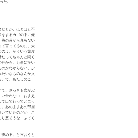
った。
当だとか、ほとほと不
濯をするカゴの中に俺
、俺の昔から直らない
って言ってるのに、大
なのよ、そういう態度
話だってちゃんと聞く
の件から、万事に於い
るのかわからない。少
みたいなものなんか入
る。で、あたしのこ
いて、さっきも女がぶ
ない合わない、おまえ
して出て行ってと言っ
に。あのままあの部屋
歩いていたのだが、こ
まり悪そうな、ふてく
が決める、と言おうと