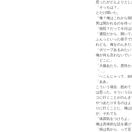
思ったがどんよりとし
「そっちは？」
とだけ聞いた。
「俺？俺はこれから病
男は聞かれるのを待っ
「病院？だって今日は
「通院だから、開いて
ふんっといった様子で
れども、俺をのんきだ
「ポリープあるみたい
俺が何も言わないでい
「どこに」
「大腸あたり。悪性か
「…」
「へこんじゃって、結
「ああ」
こういう場合、慰めて
は思った。そういう心
コに行くことがのんき
やつあたりするのはよ
りに行くことに、俺は
が、それでも
「体調気をつけろよ」
俺は具体的な話を避け
「病は気から、って言