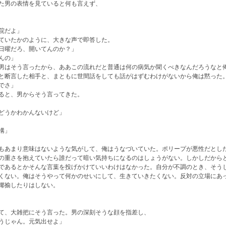
た男の表情を見ていると何も言えず、
院だよ」
ていたかのように、大きな声で即答した。
日曜だろ、開いてんのか？」
んの」
男はそう言ったから、ああこの流れだと普通は何の病気か聞くべきなんだろうなと
と断言した相手と、まともに世間話をしても話がはずむわけがないから俺は黙った
でさ」
ると、男からそう言ってきた。
どうかわかんないけど」
構」
もあまり意味はないような気がして、俺はうなづいていた。ポリープが悪性だとし
の重さを抱えていたら誰だって暗い気持ちになるのはしょうがない。しかしだから
であるとかそんな言葉を投げかけていいわけはなかった。自分が不調のとき、そう
くない。俺はそうやって何かのせいにして、生きていきたくない。反対の立場にあ
揶揄したりはしない。
て、大雑把にそう言った。男の深刻そうな顔を指差し、
うじゃん。元気出せよ」