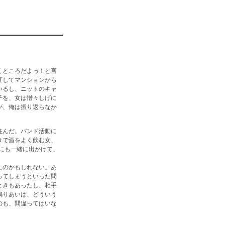
くところだよっ！と言
直してマンションから
いるし、ニットのキャ
子を、女は憎々しげに
が、俺は振り返らなか
住んだ。バンド活動に
きで酒をよく飲む女、
にも一緒に出かけて、
たのかもしれない。あ
ってしまうといった問
ときもあったし、相手
鳴りあいは、どういう
のも、間違ってはいな