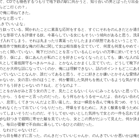
て、CDでも物色するつもりで地下鉄の駅に向かうと、知り合いの男とばったり出会
らどこ行くの？」
で俺に尋ねてきた。
かなと思って」
んきでいいよな」
う奴っている。聞かれたことに素直な応対をすると、すぐにそれをのんきだとか適
うな形容で人を評価する奴。今暮らしている女にもそういう傾向があると思う。洗
げ入れてしまう。それは丸まったり裏返ったりしたままの状態であるということで
無造作で無軌道な俺の行為に関して女は相当腹を立てていて、何度も何度もやめて
ったく聞いていない、靴下だけのことを言っているんじゃないの万事に於いてそう
思う、仮によ、仮にあんたが私のことを好きじゃなくなったとしても、嫌いな人の
人として最低限守るべきルールよ、とかなんとかまくし立てていた。どうして靴下
のとか大仰な話になっていくのか、俺には理解できない。話のポイントもどこにあ
いていないことなんか、誰だってあると思う。そこに好きとか嫌いとかそんな愛情
ゃないか。女の言い分のほうこそ、何か鬱屈した気持ちを抱えているような気がす
の？もう好きじゃないの？ねえ、どうなのよ？…
ことをがみがみと言う女の方こそ、見たこともないくらいにみっともないと思って
たから、うるせーと言ったのだった。もう何もかもうるせーんだよ、合わない合わ
い、息苦しくてきついんだよと言い返した。女は一瞬息を呑んで俺を見つめ、そう
われなくたって出ていくつもりだった。呼吸をするために。大きく酸素を吸うため
ってしまいそうだったのだ。そうしてせいせいとした気持ちで女との一件を忘れて
妙な顔つきで眉間に寄せた皺を見ていたら、女とこの男がだぶって見えた。何か決
た。毎日が憂鬱で不自由に暮らしているひとの顔だった。
、なわけじゃないけど」
から目を離さずに言った。のんきだっていいじゃんか、のんきでいいか悪いかは俺