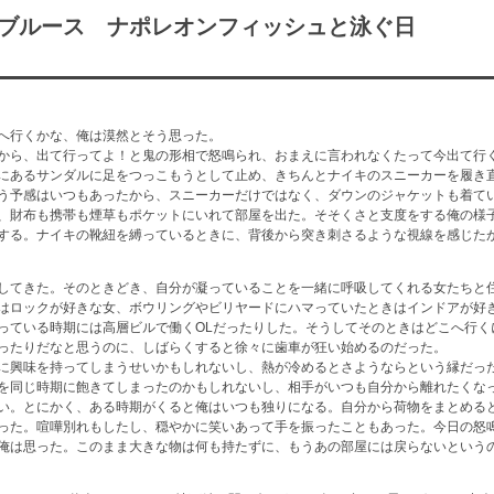
のブルース ナポレオンフィッシュと泳ぐ日
へ行くかな、俺は漠然とそう思った。
から、出て行ってよ！と鬼の形相で怒鳴られ、おまえに言われなくたって今出て行
にあるサンダルに足をつっこもうとして止め、きちんとナイキのスニーカーを履き
う予感はいつもあったから、スニーカーだけではなく、ダウンのジャケットも着て
、財布も携帯も煙草もポケットにいれて部屋を出た。そそくさと支度をする俺の様
する。ナイキの靴紐を縛っているときに、背後から突き刺さるような視線を感じた
してきた。そのときどき、自分が凝っていることを一緒に呼吸してくれる女たちと
はロックが好きな女、ボウリングやビリヤードにハマっていたときはインドアが好
っている時期には高層ビルで働くOLだったりした。そうしてそのときはどこへ行く
ったりだなと思うのに、しばらくすると徐々に歯車が狂い始めるのだった。
に興味を持ってしまうせいかもしれないし、熱が冷めるとさようならという縁だっ
を同じ時期に飽きてしまったのかもしれないし、相手がいつも自分から離れたくな
い。とにかく、ある時期がくると俺はいつも独りになる。自分から荷物をまとめる
った。喧嘩別れもしたし、穏やかに笑いあって手を振ったこともあった。今日の怒
俺は思った。このまま大きな物は何も持たずに、もうあの部屋には戻らないという