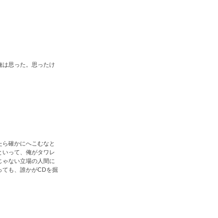
俺は思った。思ったけ
。
たら確かにへこむなと
といって、俺がタワレ
じゃない立場の人間に
っても、誰かがCDを掘