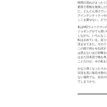
時間の流れがまったく
窮屈で景観を無視した
に、どんどん溶けてい
アインデンティティや
ここを愛せない。どう
私はMDウォークマン
ジョギングがてら買い
しながら、いろんなこ
転は止めている。走り
済ませてきた。そのう
この国で何かを払拭す
は思えないほど距離を
はまだ日本語で物を考
ことだけが、今の私を
かなり薄くなったマル
日没を見に毎日大勢の
ない場所でも、自分の
てしまうから。