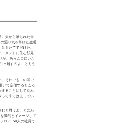
日に夫から贈られた最
有の湿り気を帯びた生暖
と音をたてて溶けた。
ートメントに住む顔見
りが、あらここにいた
引っ越すのよ、ともう
い。それでもこの国で
落ち着けて定住するところ
会することにして別れ
やって来ては去ってい
住むと思うよ、と言わ
市を漠然とイメージして
フロア150人の社員で