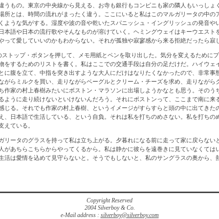
違うもの。東京の中央線から見える、お寺も銀行もコンビニも家の隣人もいっしょ
場所とは、時間の流れがまったく違う。ここにいると私はこのマルガリータの中の
くような気がする。湿度や波の音や乾いたスパニッシュ・イングリッシュの発音や
日本語や日本の流行歌やそんなものが溶けていく。ヘミングウェイはキーウエスト
やって愛していいのかもわからない。それが孤独や寂寥感から来る拒絶だったら寂
のストップ・ボタンを押して、メモ用紙とペンを取り出した。気分を変えるために
物をするためのリストを書く。私はここでの交通手段は自分の足だけだ。ハイウェ
とに腹を立て、中指を突き出すような大人にだけはなりたくなかったので、非常事
ながらミルクを買い、走りながらベーグルとクリーム・チーズを求め、走りながら
ち作家の村上春樹みたいにボストン・マラソンに出場しようかなとも思う。そのう
るように走り続けないといけないんだろう。それにボストンって、ここまで南に来
感じる。それでも作家の村上春樹、というイメージがすらすらと頭の中に出てきた
え、日本語で生活している、という自負。それは私を打ちのめさない。私を打ちの
支えている。
ガリータのグラスを持って私は立ち上がる。夕暮れになる前に走って家に戻らない
人があちらこちらからやってくるから。私は静かに彼らを遠巻きに見ていなくては
生活は愛情を込めて見守らないと。そうでもしないと、私のサングラスの奥から、
Copyright Reserved
2004 Silverboy & Co.
e-Mail address :
silverboy@silverboy.com