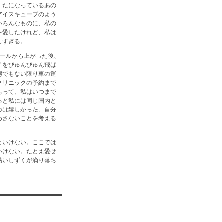
くたになっているあの
アイスキューブのよう
いろんなものに、私の
を愛したけれど、私は
しすぎる。
プールから上がった後、
イをびゅんびゅん飛ば
態でもない限り車の運
クリニックの予約まで
ちって、私はいつまで
ると私には同じ国内と
のは嬉しかった。自分
めさないことを考える
といけない。ここでは
いけない。たとえ愛せ
熱いしずくが滴り落ち