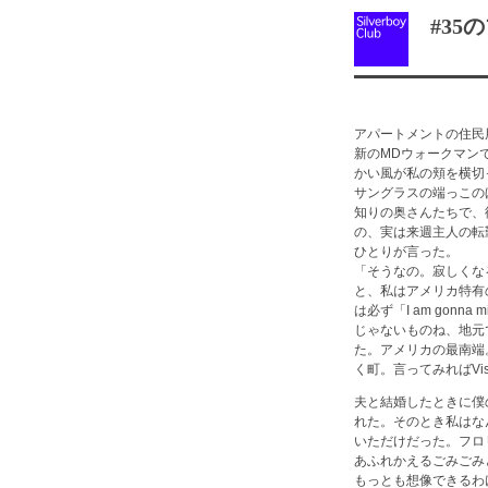
#35の
アパートメントの住民
新のMDウォークマン
かい風が私の頬を横切
サングラスの端っこの
知りの奥さんたちで、
の、実は来週主人の転
ひとりが言った。
「そうなの。寂しくな
と、私はアメリカ特有
は必ず「I am go
じゃないものね、地元
た。アメリカの最南端
く町。言ってみればVis
夫と結婚したときに僕
れた。そのとき私はな
いただけだった。フロ
あふれかえるごみごみ
もっとも想像できるわ