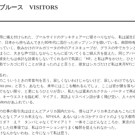
ブルース VISITORS
用に備え付けられた、プールサイドのデッキチェアーに寝そべりながら、私は誕生
で、日本から持ち込んできた80年代に流行ったポップソングを聴いている。南部特
っていく。飲みかけのマルガリータの中のアイスキューブが、グラスの中でカラン
ほうに、大きな声で話しながらこちらに近づいてくるご婦人方を捉えた。同じアパ
彼女たちは余計な詮索をしないでくれるので気楽に「HI!」と私は声をかけた。ひと
勤でシカゴに行くことが決まったのよと言うと、彼女はシカゴだけど私は来月NYに
るわ」
のこういうときの常套句を言う。寂しくないわけじゃないけど、寂しいわけでもな
nna miss you」と言う。あなたも、来年にはここを離れるんでしょ、ここは皆が腰を
でもない限り、と更にもうひとりが言い、私たちは週末のカクテル・パーティで再
。キーウエストを臨む町、マイアミ。英語よりスペイン語が多く飛び交い、人々が
itorsがあふれている。
の仕事の取引先はほとんどアメリカ国内だから、僕らはアメリカ本土のあちこちに
んとなくアメリカ本土なら、NYやLA、あるいはシカゴかデトロイトのような大都
リダ？ え？ タンパじゃなくてマイアミ？ 一体そこはどんなところか、東京の1
とした仕事場では、私はロケーションがうまく輪郭を捉えられなかった。
けなんかないわね、と今になって私は思う。