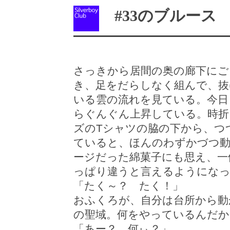
#33のブルース サニ
さっきから居間の奥の廊下にご
き、足をだらしなく組んで、抜
いる雲の流れを見ている。今日
らぐんぐん上昇している。時折
ズのTシャツの脇の下から、つ
ていると、ほんのわずかづつ
ージだった綿菓子にも思え、一
っぱり違うと言えるようにな
「たく～？ たく！」
おふくろが、自分は台所から動
の聖域。何をやっているんだか
「あー？ 何ぃ？」