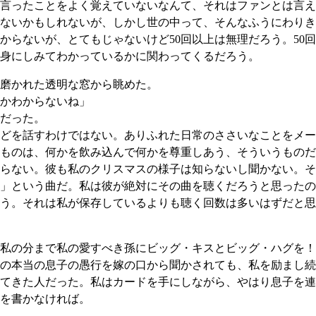
言ったことをよく覚えていないなんて、それはファンとは言え
ないかもしれないが、しかし世の中って、そんなふうにわりき
からないが、とてもじゃないけど50回以上は無理だろう。50
身にしみてわかっているかに関わってくるだろう。
磨かれた透明な窓から眺めた。
かわからないね」
だった。
どを話すわけではない。ありふれた日常のささいなことをメー
ものは、何かを飲み込んで何かを尊重しあう、そういうものだ
らない。彼も私のクリスマスの様子は知らないし聞かない。そ
」という曲だ。私は彼が絶対にその曲を聴くだろうと思ったの
う。それは私が保存しているよりも聴く回数は多いはずだと思
私の分まで私の愛すべき孫にビッグ・キスとビッグ・ハグを！
の本当の息子の愚行を嫁の口から聞かされても、私を励まし続
てきた人だった。私はカードを手にしながら、やはり息子を連
を書かなければ。