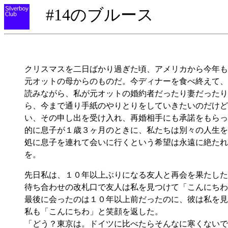
#14のブルース
クリスマスを二日ばかり過ぎた頃、アメリカから今年も
元オットの母からのものだ。今ディナーを食べ終えて、
読みながら、私が元オットの婚約者だったり妻だったり
ら、今まで通り手紙のやりとりをしていきたいのだけど
い、その申し出を受け入れ、再婚相手にも承諾をもらっ
的に息子が１歳３ヶ月のときに、私たちは別々の人生を
処に息子を連れて会いに行くという希望は永遠に絶たれ
を。
先日私は、１０年以上ぶりになる友人と再会を果たした
待ち合わせの改札口で友人は私を見つけて「こんにちわ
最後に会ったのは１０年以上前だったのに、彼は私を見
私も「こんにちわ」と笑顔を返した。
「どう？東京は。ドイツに比べたらそんなに寒くないで