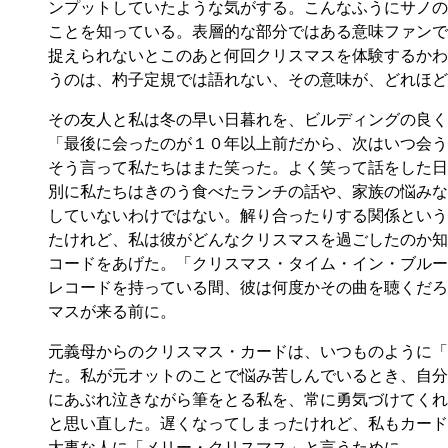
ンプットしていたような気がする。こんなふうにサノの
ことを知っている。表層的な部分ではある意味ファンで
捉えられないとこのあと何回クリスマスを体験するかわ
うのは、杓子定規では語れない、その意味が、どれほど
その友人と私は冬の早い日暮れを、ビルディングの良く
「最後に会ったのが１０年以上前だから、次はいつ会う
そう言って私たちはまた笑った。よく笑って話をした日
別に私たちはきのう食べたランチの話や、家族の悩みな
していないわけではない。解り合ったりする関係という
たけれど、私は彼がどんなクリスマスを過ごしたのか知
コードをあげた。「クリスマス・タイム・イン・ブルー
レコードを持っている間、彼は何度かその曲を聴くだろ
マスが来る前に。
元義母からのクリスマス・カードは、いつものように「
た。私が元オットのことで悩み苦しんでいるとき、自分
にあぶれ泣きながら筆をとる私を、常に勇気づけてくれ
と思い直した。遅くなってしまったけれど、私もカード
大事な人に「メリー・クリスマス」と言うために。