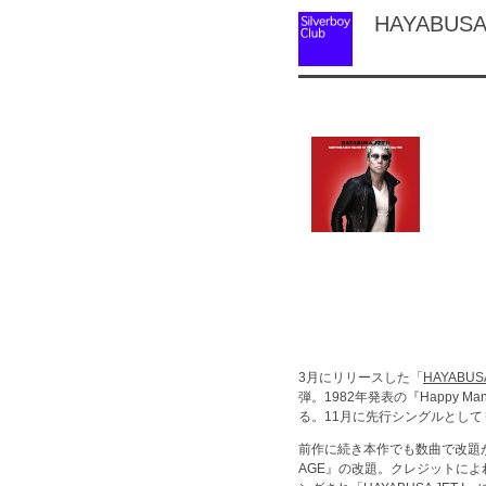
HAYABUSA J
3月にリリースした「
HAYABUSA
弾。1982年発表の『Happ
る。11月に先行シングルとし
前作に続き本作でも数曲で改題が
AGE』の改題。クレジットによ