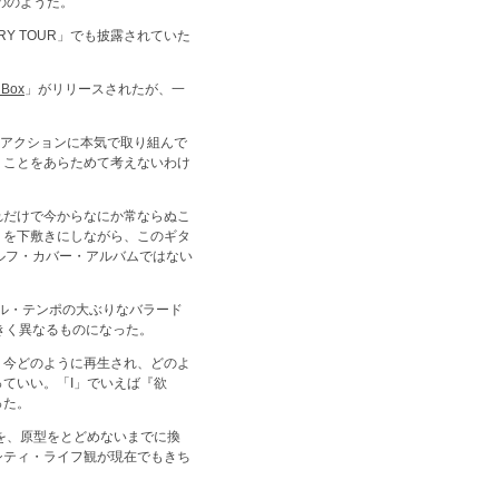
もののようだ。
Y TOUR」でも披露されていた
 Box
」がリリースされたが、一
のアクションに本気で取り組んで
うことをあらためて考えないわけ
れだけで今からなにか常ならぬこ
』を下敷きにしながら、このギタ
ルフ・カバー・アルバムではない
ル・テンポの大ぶりなバラード
きく異なるものになった。
、今どのように再生され、どのよ
ていい。「I」でいえば『欲
った。
』を、原型をとどめないまでに換
シティ・ライフ観が現在でもきち