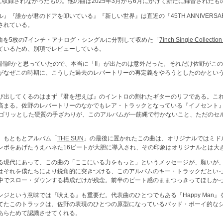
T I」に収録されなかったもの。他の曲は2025年3月から6月にかけて新たに録音された
『誰かが君のドアを叩いている』『新しい世界』は直近の「45TH ANNIVERSAR
されている。
録曲を5枚の7インチ・アナログ・シングルに分割して収めた「
7inch Single Collection
ているため、別項でレビューしている。
の諧謔かと思っていたので、本当に「II」が出たのは意外だった。それだけ佐野がこ
がなぜこの時期に、こうした過去のレパートリーの再定義をやろうとしたのかとい
び出してくるのはまず『君を想えば』のイントロの割れたギターのリフである。こ
高まる。佐野のレパートリーのなかでもレア・トラックとなっている『イノセント
るゴリッとした硬質の手ざわりが、このアルバムが一筋縄で行かないこと、ただのセ
。もともとアルバム「
THE SUN
」の最後に置かれたこの曲は、オリジナルではミド
ンポをあげたうえハネた16ビートが大胆に導入され、その印象はオリジナルとは大
る現代にあって、この曲の「ここにいる力をもっと」というメッセージが、願いが
はそれを僕たちにより鋭角的に突きつける、このアルバムのキー・トラックだといっ
中でスロー・ダウンする構成だけが残念。前半のビート感のままつっきってほしか
ジという意味では『吠える』も重要だ。代表曲のひとつでもある『Happy Man
てたこのトラックは、佐野の表現のひとつの原型になっているバッド・ボーイ的な
あらためて認識させてくれる。