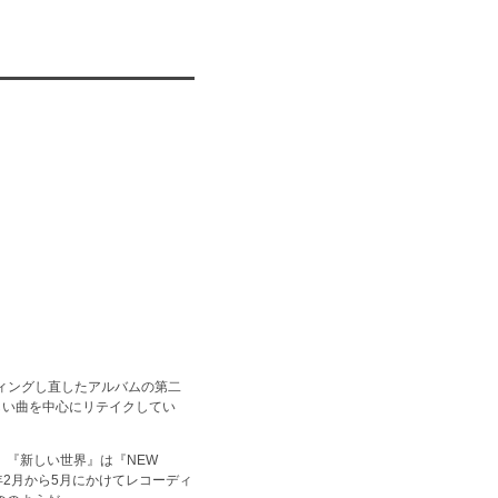
ィングし直したアルバムの第二
新しい曲を中心にリテイクしてい
、『新しい世界』は『NEW
年2月から5月にかけてレコーディ