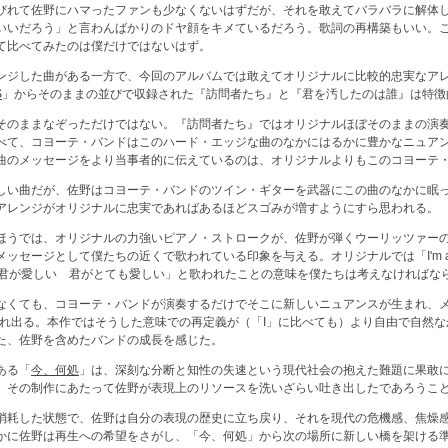
びれて佐野にハマったファンも少なくないはずだが、それを敢えてバラバラに解体
いいだろう」と言わんばかりのドヤ顔をキメているだろう。歌詞の再構築もいい。
て比べてみたのは僕だけではないはず。
ンジした曲がある一方で、今回のアルバムでは敢えてオリジナルに比較的忠実なア
S
」からそのままの並びで収録された『訪問者たち』と『君を汚したのは誰』は特徴
そのままなぞっただけではない。『訪問者たち』ではオリジナルほぼそのままの演
べて、コヨーテ・バンドはこのハード・エッジな曲のなかにはるかに豊かなニュア
曲のメッセージをより当事者的に伝えているのは、オリジナルよりもこのコヨーテ
しい曲だが、佐野はコヨーテ・バンドのツイン・ギターを武器にこの曲のなかに眠
アレンジがオリジナルに忠実であればあるほどスゴみが増すようにすら思われる。
ほうでは、オリジナルの力強いピアノ・ストロークが、佐野が弾くウーリッツァー
ッセージとして僕たちの近くで歌われている印象を与える。オリジナルでは「I'm a
「君が愛しい 君がとても愛しい」と歌われたことの意味を僕たちは考えなければな
なくても、コヨーテ・バンドが演奏するだけでそこに新しいニュアンスが生まれ、
生まれ出る。本作ではそうした意味での再定義が（「I」に比べても）より自由で自然
た、佐野を含めたバンドの成長を感じた。
ある「
今、何処
」は、深刻な分断と知性の失速という現代社会の抱えた難題に果敢
、その制作にあたって佐野が表現上のリソースを洗いざらい吐き出したであろうこ
消耗した状態で、佐野は自分の表現の歴史に立ち戻り、それを現代の危機感、焦燥
かに佐野は再生への希望をさがし、「今、何処」から次の場所に新しい橋を架ける