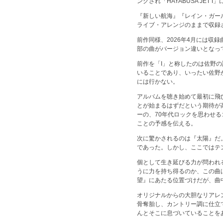
ングされ「HAYABUSA JE
『新しい航海』『レイン・ガール』
ライブ・アレンジのままで収録
前作同様、2026年4月には収
部の曲がバージョン違いとなっ
前作を「I」と称したのは佐野
いることであり、いったい佐野
には行かない。
アルバムを聴き始めて最初に飛
とが始まるはずだという期待が
ーの、70年代ロックを思わせ
ことの予感を伝える。
次に驚かされるのは『太陽』だ
であった。しかし、ここではテ
個として生き延びる力が問われ
うに力を持ち得るのか、この曲
望』にあたる位置づけだが、曲
オリジナルからの大胆なリアレン
骨奪胎し、カントリー調に仕立
んとそこに息づいていることを