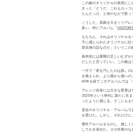
この曲のオリジナルの表現にし
きっと「どうだ、これもカッコ
たんだっけ、と頭のなかで歌っ
こうした、原曲を大きくリアレ
多い。特にアルバム「
VISITOR
もちろん、それはオリジナルを
子に感じられたオリジナルに比
君自身の話なのだ」というこの
基本的には展開の乏しいむずか
だしたと言っていい。この曲は
一方で『君を汚したのは誰』の
き換えられ、より個から個へのメ
40年を経てこのアルバムでは
アレンジ自体には大きな変更は
2025年という時代に新たに
ったように感じる。そこにもま
直近のオリジナル・アルバムで
を受けた。しかし、それだけに
傑作アルバムをものし、激しく
してかき混ぜた。その作業のな