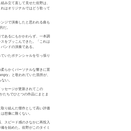
し組み立て直して見せた佐野は、
これはオリジナルではどう歌って
レンジで演奏したと思われる曲も
的だ。
奏であるにもかかわらず、一本調
ンスをブッこんできた。「これは
・バンドの演奏である。
っていたポテンシャルを引っ張り
の柔らかくパーソナルな響きに置
ngry」と歌われていた箇所が、
らない。
メッセージが更新されてこの
なかたちでひとつの作品にまとま
に取り組んだ傑作として高い評価
とは想像に難くない。
感、スピード感のさなかに再投入
準備を始めた。佐野がこのタイミ