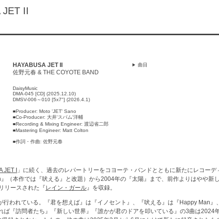
ET II
HAYABUSA JET II
曲目
佐野元春 & THE COYOTE BAND
DaisyMusic
DMA-045 [CD] (2025.12.10)
DMSV-006～010 [5x7"] (2026.4.1)
■Producer: Moto 'JET' Sano
■Co-Producer: 大井'スパム'洋輔
■Recording & Mixing Engineer: 渡辺省二郎
■Mastering Engineer: Matt Colton
■作詞・作曲: 佐野元春
 JET I
」に続く、過去のレパートリーをコヨーテ・バンドとともに新たにレコーデ
y Man』（本作では『吠える』と改題）から2004年の『太陽』まで、前作よりはやや
てリリースされた『
レイン・ガール
』を収録。
行われている。『君を想えば』は『イノセント』、『吠える』は『Happy Man』
れば『訪問者たち』『新しい世界』『誰かが君のドアを叩いている』の3曲は2024