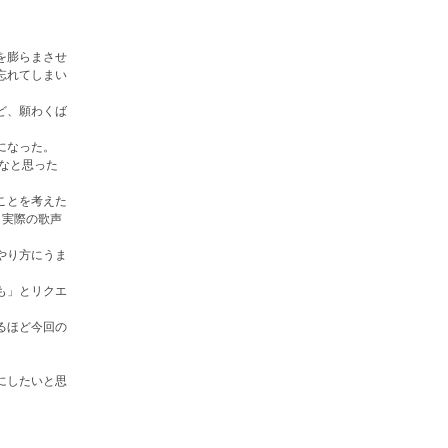
を膨らまさせ
忘れてしまい
ど、願わくば
になった。
だなと思った
。
ことを考えた
も実際の歌声
やり方にうま
も」とリクエ
るほど今回の
にしたいと思