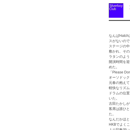
1
なんばHat
スがないので
ステージの中
敷かれ、その
ラタンのよう
開演時間を迎
めた。
「Please Don'
オーソドック
元春の抱えて
軽快なリズム
ドラムの位置
いた。
古田たかしが
客席は誰ひと
た。
なんだかほと
HKBでよく
より印象深い