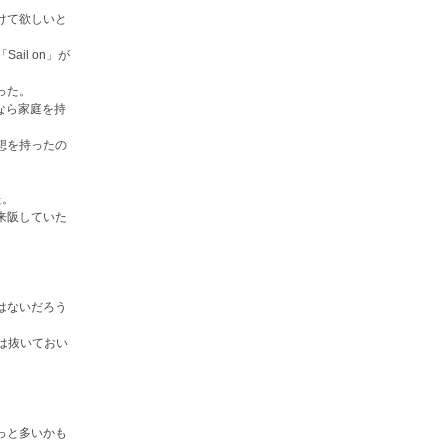
けて欲しいと
il on」が
った。
なら家庭を持
。
想を持ったの
た。
来阪していた
はないだろう
らは抜いておい
っと多いかも