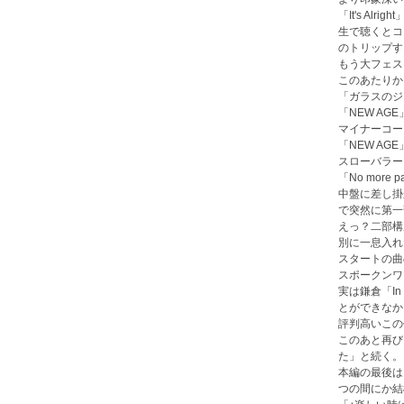
「It's A
生で聴くとコ
のトリップす
もう大フェス
このあたりか
「ガラスのジ
「NEW AG
マイナーコー
「NEW A
スローバラー
「No more
中盤に差し掛か
で突然に第一
えっ？二部構
別に一息入れ
スタートの曲
スポークンワ
実は鎌倉「In
とができなか
評判高いこの
このあと再び
た」と続く。
本編の最後は
つの間にか結