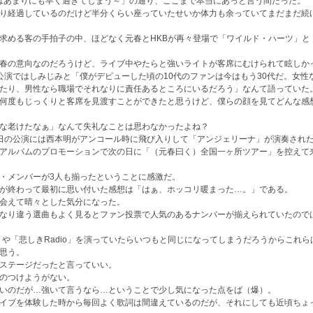
はあまりにも早く過ぎてしまう～」の通り、ここまで本当にあっと言う間だった。
り経過しているのだけど半分くらい座っていたせいか体力も余っていてまだまだ続
求める客の手拍子の中、ほどなく元春とHKBが再々登場で「ワイルド・ハーツ」と「Sa
春の意向なのだろうけど、ライブ中やたらと強いライトが客席にむけられて眩しか
公演ではしみじみと「僕がデビューした頃の10代のファンは今はもう30代だ。女性
たり、男性なら職場でそれなりに責任あるところにいるだろう」なんて語っていた
何度もじっくりと客席を見渡すことができたと思うけど、僕らの顔を見てどんな感
な老けたなぁ」なんて失礼なことは思わなかったよね？
日の公演には西本明がアンコール時に飛び入りして「アンジェリーナ」が演奏され
アルバムのプロモーションで次の日に「（元春曰く）全国一ヶ所ツアー」を控えて
・メンバーが3人も揃ったということに感激だ。
が終わって最初に思い付いた感想は「はぁ、ホッコリ暖まった…。」である。
会えて晴々とした気分になった。
なり違う選曲もよく見るとファン投票で人気のあるナンバーが揃えられていたので
ay」や「悲しきRadio」を演っていたらいつもと同じになってしまうだろうからこれ
思う。
ステージだったと言っていい。
のつけようがない。
いのだが…強いて言うなら…ということで少し気になった点をば（爆）。
イブを体験した時から毎回よく歌詞は間違えているのだが、それにしても近頃ちょ