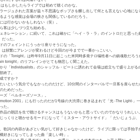
lright」はもしかしたらライブでは初めて聴くのかな。
ラージュされた言葉が益々不思議なポップさを醸し出して何とも言えない心地にな
るような感覚は会場の狭さも関係しているのだろう。
には行かないかもしれない（笑）。
ら客は少しづつ立ち始める。
ェネレーション」に続いて、これは確かに「ヘイ・ラ・ラ」のイントロだと思った
E」だった。
ドのフェイントにうっかり座りそうになった。
GE」は頻繁にアレンジが変わるけど今回のが今までで一番かっこいい。
ドの「Tonight」は昨年9月11日に起こった米同時多発テロ犠牲者への鎮魂歌だろう
 pain tonight」のリフレインがとても物悲しく聞こえた。
り「Individualists」のシャッフル・ビートに誘われて会場は総立ちで盛り上が
部終了。
成ですか？
たいという気分でもなかったのだけど、10分間のインターバルで一旦客を座らせた
のためだった。
ーズ「ベルネーズソース」。
 motion 2001」にも行ったのだが1号線の大渋滞に巻き込まれて「光 -The Light-
った。
作品の朗読を生で聴けるチャンスはもうないかもと思っていたのでかなりうれしい
じっくりと聴かせるモードになって「ミスター・アウトサイド」「 だいじょうぶ、
、歌詞の内容があざとい気がして好きじゃなかったけど、ライブに限っては手拍子
構好きになってしまった曲「楽しい時」。