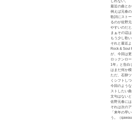
しれない。
最近の曲とか
例えば元春の
歌詞にストー
るのが佐野元
やすいのだと
まぁその辺は
もう少し歌い
それと最近よ
Rock & 
が、今回は更
ロックンロー
1年」と告白
はまだ何か模
ただ、石卵ツ
くシフトしつ
今回のような
ストしたい曲
文句はないと
佐野元春には
それは次のア
「来年の早い
う。（qawau