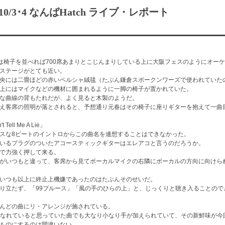
0/3･4 なんばHatch ライブ・レポート
chは椅子を並べれば700席あまりとこじんまりしている上に大阪フェスのようにオー
ステージがとても近い。
央には二畳ほどの赤いペルシャ絨毯（たぶん鎌倉スポークンワーズで使われていた
上にはマイクなどの機材に囲まれるように一脚の椅子が置かれていた。
な曲線の背もたれだが、よく見ると木製のようだ。
え客席の照明が落とされると、予想通り元春はその椅子に座りギターを抱えて一曲
t Tell Me A Lie」
スな8ビートのイントロからこの曲名を連想することはできなかった。
いるプラグのついたアコースティックギターはエレアコと言うのだろうか。
で力強く押して来る。
がいつもと違って、客席から見てボーカルマイクの右隣にボーカルの方向に向けら
いつも以上に終止上機嫌であったのはたぶんそのせいだ。
り立たず、「99ブルース」「風の手のひらの上」と、じっくりと聴き入ることので
んどの曲にリ・アレンジが施されている。
こなれていると思っていた曲でも大なり小なり手が加えられていて、その新鮮味が今
ものにするのは間違いない。