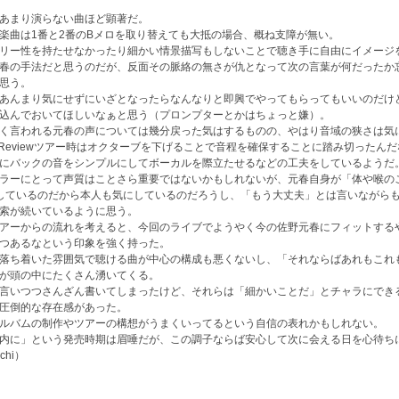
あまり演らない曲ほど顕著だ。
楽曲は1番と2番のBメロを取り替えても大抵の場合、概ね支障が無い。
リー性を持たせなかったり細かい情景描写もしないことで聴き手に自由にイメージ
春の手法だと思うのだが、反面その脈絡の無さが仇となって次の言葉が何だったか
思う。
あんまり気にせずにいざとなったらなんなりと即興でやってもらってもいいのだけ
込んでおいてほしいなぁと思う（プロンプターとかはちょっと嫌）。
く言われる元春の声については幾分戻った気はするものの、やはり音域の狭さは気
Soul Reviewツアー時はオクターブを下げることで音程を確保することに踏み切ったん
にバックの音をシンプルにしてボーカルを際立たせるなどの工夫をしているようだ
ラーにとって声質はことさら重要ではないかもしれないが、元春自身が「体や喉の
しているのだから本人も気にしているのだろうし、「もう大丈夫」とは言いながら
索が続いているように思う。
アーからの流れを考えると、今回のライブでようやく今の佐野元春にフィットする
つあるなという印象を強く持った。
落ち着いた雰囲気で聴ける曲が中心の構成も悪くないし、「それならばあれもこれ
が頭の中にたくさん湧いてくる。
言いつつさんざん書いてしまったけど、それらは「細かいことだ」とチャラにでき
圧倒的な存在感があった。
ルバムの制作やツアーの構想がうまくいってるという自信の表れかもしれない。
内に」という発売時期は眉唾だが、この調子ならば安心して次に会える日を心待ち
chi）