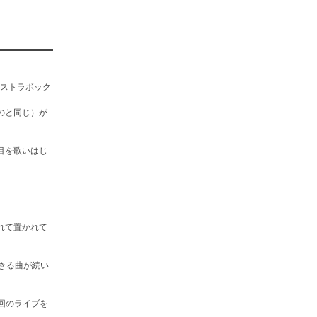
ケストラボック
のと同じ）が
目を歌いはじ
れて置かれて
きる曲が続い
回のライブを