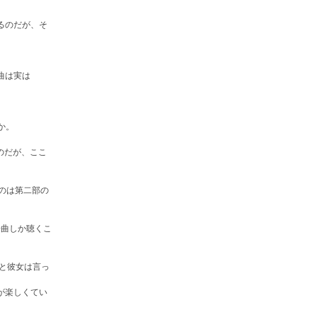
るのだが、そ
曲は実は
か。
るのだが、ここ
のは第二部の
」一曲しか聴くこ
。
と彼女は言っ
が楽しくてい