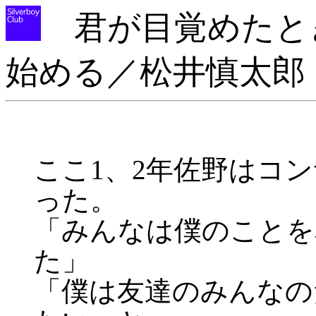
君が目覚めたと
始める／松井慎太郎
ここ1、2年佐野はコ
った。
「みんなは僕のことを
た」
「僕は友達のみんなの