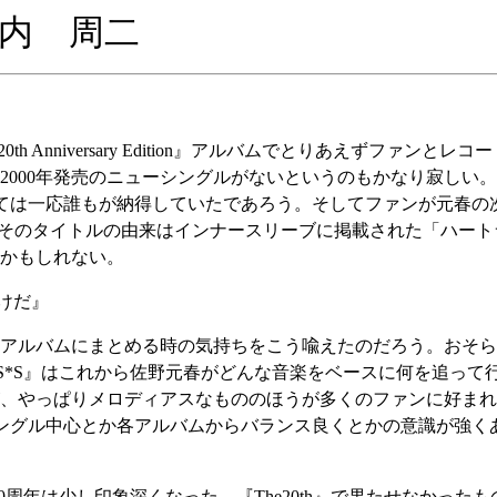
d／川内 周二
th Anniversary Edition』アルバムでとりあえずフ
2000年発売のニューシングルがないというのもかなり寂しい
に関しては一応誰もが納得していたであろう。そしてファンが元春
S*S』が発表された。そのタイトルの由来はインナースリーブに掲載された
かもしれない。
けだ』
アルバムにまとめる時の気持ちをこう喩えたのだろう。おそら
*S*S』はこれから佐野元春がどんな音楽をベースに何を追っ
、やっぱりメロディアスなもののほうが多くのファンに好まれ
ではシングル中心とか各アルバムからバランス良くとかの意識が強
20周年は少し印象深くなった。『The20th』で果たせなかったも