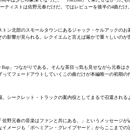
ーティストは佐野元春だけだ。ではレビューを後半の4曲だけ
ストン北部のスモールタウンにあるジャック・ケルアックのお
その影響が見られる。レクイエムと言えば厳かで重々しいのが
e Bap」つながりである。そんな茶目っ気も見せながら元春は
ずってフェードアウトしていくこの曲だけが本編唯一の初期の
場。シークレット・トラックの案内役としてまるで召還される
「佐野元春の音楽はファンと共にある。」というメッセージが
なイメージも「ボヘミアン・グレイブヤード」からここまでの