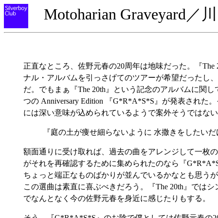
Motoharian Graveyar
正直なところ、佐野元春の20周年は地味だった。『The 20
ナル・アルバムを引っさげてのツアーが希望だったし、
だ。でもまぁ『The 20th』という記念のアルバム
つの Anniversary Edition 『G*R*A*
には深い意味が込められているようで案外そうではない
『庭の土が痩せ細らないように 水撒きをしたいだ
額面通りに受け取れば、過去の曲をアレンジして一枚の
がそれを再確認するために集められたのなら『G*R*A
ちょっと端正なものばかりが並んでいるかなとも思うが
この選曲は素直に喜ぶべきだろう。『The 20th』
でなんとなく今の佐野元春を身近に感じたりもする。
そう、『G*R*A*S*S』のお陰で僕としては佐野元春の