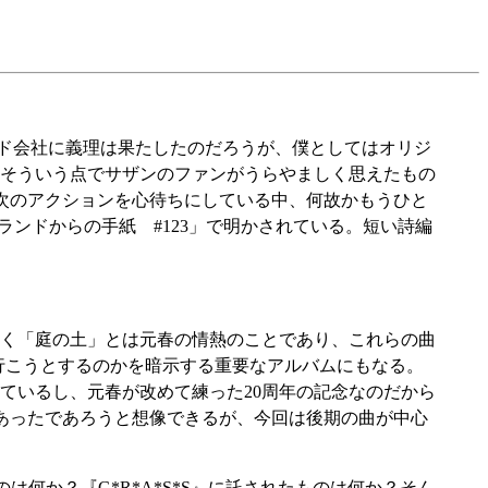
ァンとレコード会社に義理は果たしたのだろうが、僕としてはオリジ
。そういう点でサザンのファンがうらやましく思えたもの
の次のアクションを心待ちにしている中、何故かもうひと
「ハートランドからの手紙 #123」で明かされている。短い詩編
く「庭の土」とは元春の情熱のことであり、これらの曲
て行こうとするのかを暗示する重要なアルバムにもなる。
ているし、元春が改めて練った20周年の記念なのだから
くあったであろうと想像できるが、今回は後期の曲が中心
のは何か？『G*R*A*S*S』に託されたものは何か？そん