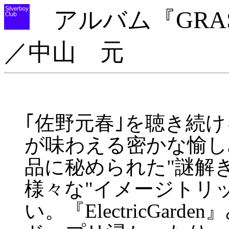
アルバム『GRA
／中山 元
｢佐野元春｣を聴き続
が味わえる密かな愉し
品に秘められた"謎解
様々な"イメージトリ
い。『ElectricGa