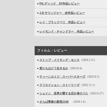
●
P.K.ディック SF作品レビュー
●
J.D.サリンジャー 全作品レビュー
●
レイ・ブラッドベリ 作品レビュー
●
レイモンド・チャンドラー 作品レビュー
フィルム・レビュー
●
ストップ・メイキング・センス
（2024.2.21）
●
君たちはどう生きるか
（2023.8.4）
●
ティーンエイジ・スーパースターズ
（2023.6.5）
●
クリエイション・ストーリーズ
（2022.11.1）
●
シェイン 世界が愛する厄介者のうた
（2022.6.27）
●
さらば青春の新宿JAM
（2019.1.4）