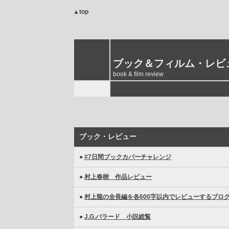
▲top
ブック＆フィルム・レビ
book & film review
ブック・レビュー
●
#7日間ブックカバーチャレンジ
●
村上春樹 作品レビュー
●
村上龍の全長編を各600字以内でレビューするブロ
●
J.G.バラード 小説総覧