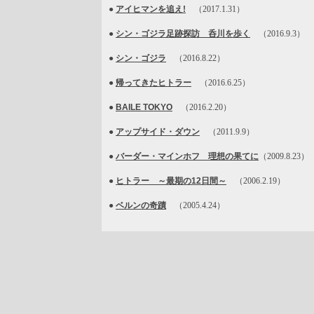
●
アイヒマンを追え!
（2017.1.31）
●
シン・ゴジラ足跡探訪 呑川を歩く
（2016.9.3）
●
シン・ゴジラ
（2016.8.22）
●
帰ってきたヒトラー
（2016.6.25）
●
BAILE TOKYO
（2016.2.20）
●
アップサイド・ダウン
（2011.9.9）
●
バーダー・マインホフ 理想の果てに
（2009.8.23）
●
ヒトラー ～最期の12日間～
（2006.2.19）
●
ベルンの奇蹟
（2005.4.24）