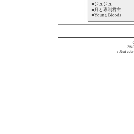
■ジュジュ
■月と専制君主
■Young Bloods
2010
e-Mail addr