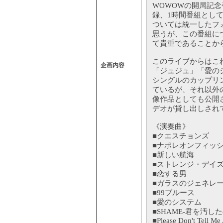
WOWOWの開局記
録、1時間番組とし
ついては統一したフ
思うが、この番組に
て貴重であることか
このライブからはこ
企画内容
「ジュジュ」「愛のシス
シングルのカップリ
ているが、それ以外
像作品としても公開
デオが貸し出しされ
《演奏曲》
■クエスチョンズ
■ナポレオンフィッ
■新しい航海
■ストレンジ・デイ
■恋する男
■ガラスのジェネレ
■99ブルース
■愛のシステム
■SHAME‐君を汚し
■Please Don't Tell Me 