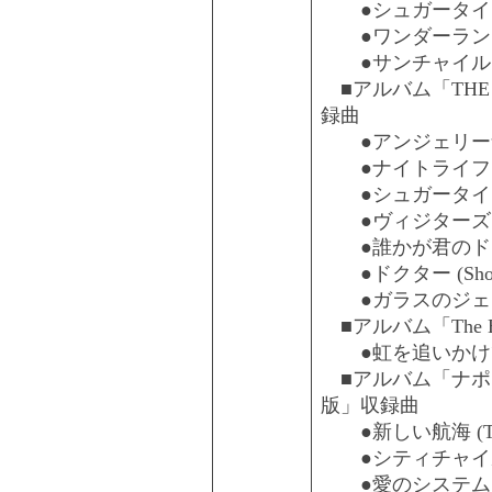
●シュガータイム (sing
●ワンダーランド (m
●サンチャイルドは僕の
■アルバム「THE SIN
録曲
●アンジェリーナ (Shor
●ナイトライフ (Short
●シュガータイム (Shor
●ヴィジターズ (Short
●誰かが君のドアを叩いてい
●ドクター (Short ed
●ガラスのジェネ
■アルバム「The Esse
●虹を追いかけて (2006 
■アルバム「ナポ
版」収録曲
●新しい航海 (The Hea
●シティチャイルド (The
●愛のシステム (The H