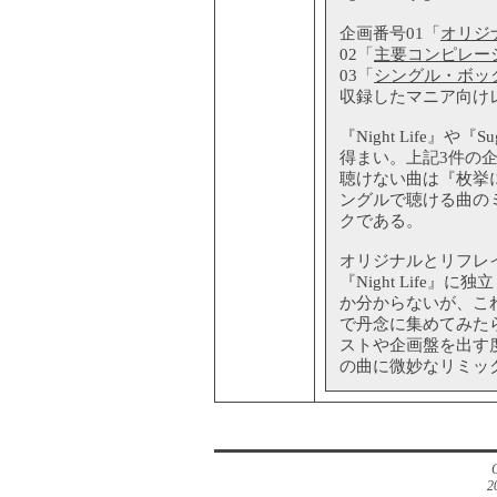
企画番号01「
オリジ
02「
主要コンピレー
03「
シングル・ボッ
収録したマニア向け
『Night Life』
得まい。上記3件の
聴けない曲は『枚挙
ングルで聴ける曲の
クである。
オリジナルとリフレ
『Night Life
か分からないが、こ
で丹念に集めてみた
ストや企画盤を出す
の曲に微妙なリミッ
2